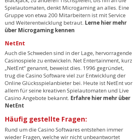
Blackjack, zu anderen Tischspielen, bis hin an die
Spielautomaten, denkt Microgaming an alles. Eine
Gruppe von etwa 200 Mitarbeitern ist mit Service
und Weiterentwicklung betraut.
Lerne hier mehr
über Microgaming kennen
NetEnt
Auch die Schweden sind in der Lage, hervorragende
Casinospiele zu entwickeln. Net Entertainment, kurz
„NetEnt“ genannt, beweist dies. 1996 gegründet,
trug die Casino Software viel zur Entwicklung der
Online Glücksspielanbieter bei. Heute ist NetEnt vor
allem für seine kreativen Spielautomaten und Live
Casino Angebote bekannt.
Erfahre hier mehr über
NetEnt
Häufig gestellte Fragen:
Rund um die Casino Softwares entstehen immer
wieder Fragen, welche wir nicht unbeantwortet