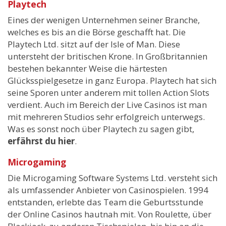
Playtech
Eines der wenigen Unternehmen seiner Branche,
welches es bis an die Börse geschafft hat. Die
Playtech Ltd. sitzt auf der Isle of Man. Diese
untersteht der britischen Krone. In Großbritannien
bestehen bekannter Weise die härtesten
Glücksspielgesetze in ganz Europa. Playtech hat sich
seine Sporen unter anderem mit tollen Action Slots
verdient. Auch im Bereich der Live Casinos ist man
mit mehreren Studios sehr erfolgreich unterwegs.
Was es sonst noch über Playtech zu sagen gibt,
erfährst du hier
.
Microgaming
Die Microgaming Software Systems Ltd. versteht sich
als umfassender Anbieter von Casinospielen. 1994
entstanden, erlebte das Team die Geburtsstunde
der Online Casinos hautnah mit. Von Roulette, über