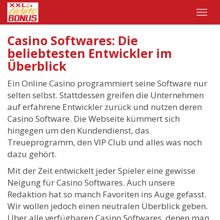
Skip
Toggl
to
navig
main
content
Casino Softwares: Die
beliebtesten Entwickler im
Überblick
Ein Online Casino programmiert seine Software nur
selten selbst. Stattdessen greifen die Unternehmen
auf erfahrene Entwickler zurück und nutzen deren
Casino Software. Die Webseite kümmert sich
hingegen um den Kundendienst, das
Treueprogramm, den VIP Club und alles was noch
dazu gehört.
Mit der Zeit entwickelt jeder Spieler eine gewisse
Neigung für Casino Softwares. Auch unsere
Redaktion hat so manch Favoriten ins Auge gefasst.
Wir wollen jedoch einen neutralen Überblick geben.
Über alle verfügbaren Casino Softwares, denen man