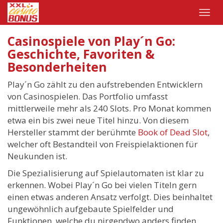
Skip
Toggl
to
navig
main
content
Casinospiele von Play´n Go:
Geschichte, Favoriten &
Besonderheiten
Play´n Go zählt zu den aufstrebenden Entwicklern
von Casinospielen. Das Portfolio umfasst
mittlerweile mehr als 240 Slots. Pro Monat kommen
etwa ein bis zwei neue Titel hinzu. Von diesem
Hersteller stammt der berühmte
Book of Dead Slot
,
welcher oft Bestandteil von Freispielaktionen für
Neukunden ist.
Die Spezialisierung auf Spielautomaten ist klar zu
erkennen. Wobei Play´n Go bei vielen Titeln gern
einen etwas anderen Ansatz verfolgt. Dies beinhaltet
ungewöhnlich aufgebaute Spielfelder und
Funktionen, welche du nirgendwo anders finden