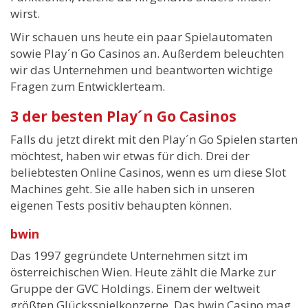
wirst.
Wir schauen uns heute ein paar Spielautomaten
sowie Play´n Go Casinos an. Außerdem beleuchten
wir das Unternehmen und beantworten wichtige
Fragen zum Entwicklerteam.
3 der besten Play´n Go Casinos
Falls du jetzt direkt mit den Play´n Go Spielen starten
möchtest, haben wir etwas für dich. Drei der
beliebtesten Online Casinos, wenn es um diese Slot
Machines geht. Sie alle haben sich in unseren
eigenen Tests positiv behaupten können.
bwin
Das 1997 gegründete Unternehmen sitzt im
österreichischen Wien. Heute zählt die Marke zur
Gruppe der GVC Holdings. Einem der weltweit
größten Glücksspielkonzerne. Das bwin Casino mag