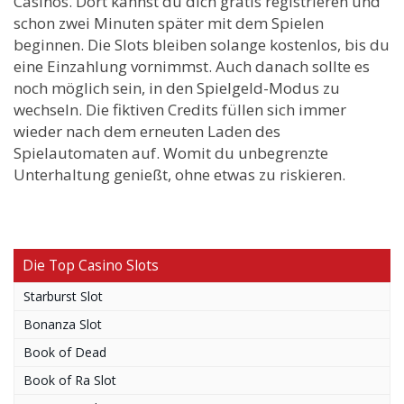
Casinos. Dort kannst du dich gratis registrieren und
schon zwei Minuten später mit dem Spielen
beginnen. Die Slots bleiben solange kostenlos, bis du
eine Einzahlung vornimmst. Auch danach sollte es
noch möglich sein, in den Spielgeld-Modus zu
wechseln. Die fiktiven Credits füllen sich immer
wieder nach dem erneuten Laden des
Spielautomaten auf. Womit du unbegrenzte
Unterhaltung genießt, ohne etwas zu riskieren.
Die Top Casino Slots
Starburst Slot
Bonanza Slot
Book of Dead
Book of Ra Slot