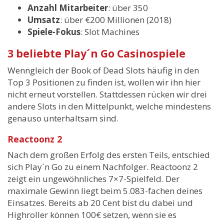
Anzahl Mitarbeiter
: über 350
Umsatz
: über €200 Millionen (2018)
Spiele-Fokus
: Slot Machines
3 beliebte Play´n Go Casinospiele
Wenngleich der Book of Dead Slots häufig in den
Top 3 Positionen zu finden ist, wollen wir ihn hier
nicht erneut vorstellen. Stattdessen rücken wir drei
andere Slots in den Mittelpunkt, welche mindestens
genauso unterhaltsam sind.
Reactoonz 2
Nach dem großen Erfolg des ersten Teils, entschied
sich Play´n Go zu einem Nachfolger. Reactoonz 2
zeigt ein ungewöhnliches 7×7-Spielfeld. Der
maximale Gewinn liegt beim 5.083-fachen deines
Einsatzes. Bereits ab 20 Cent bist du dabei und
Highroller können 100€ setzen, wenn sie es