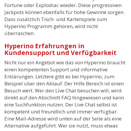
Fortune oder Explodiac wieder. Diese progressiven
Jackpots können ebenfalls für hohe Gewinne sorgen.
Dass zusätzlich Tisch- und Kartenspiele zum
Hyperino Programm gehören, wird nicht
überraschen.
Hyperino Erfahrungen in
Kundensupport und Verfügbarkeit
Nicht nur ein Angebot wie das von Hyperino braucht
einen kompetenten Support und informative
Erklärungen. Letztere gibt es bei Hyperino, zum
Beispiel über den Ablauf. Der Hilfe Bereich ist einen
Besuch wert. Wer den Live Chat besuchen will, wird
direkt auf den Abschnitt FAQ hingewiesen und kann
eine Suchfunktion nutzen. Der Live Chat selbst ist
kompetent und freundlich und immer verfügbar.
Eine Mail-Adresse wird unten auf der Seite als eine
Alternative aufgeführt. Wer sie nutzt, muss etwas