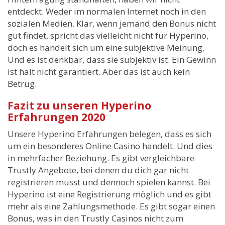
entdeckt. Weder im normalen Internet noch in den
sozialen Medien. Klar, wenn jemand den Bonus nicht
gut findet, spricht das vielleicht nicht für Hyperino,
doch es handelt sich um eine subjektive Meinung.
Und es ist denkbar, dass sie subjektiv ist. Ein Gewinn
ist halt nicht garantiert. Aber das ist auch kein
Betrug.
Fazit zu unseren Hyperino
Erfahrungen 2020
Unsere Hyperino Erfahrungen belegen, dass es sich
um ein besonderes Online Casino handelt. Und dies
in mehrfacher Beziehung. Es gibt vergleichbare
Trustly Angebote, bei denen du dich gar nicht
registrieren musst und dennoch spielen kannst. Bei
Hyperino ist eine Registrierung möglich und es gibt
mehr als eine Zahlungsmethode. Es gibt sogar einen
Bonus, was in den Trustly Casinos nicht zum