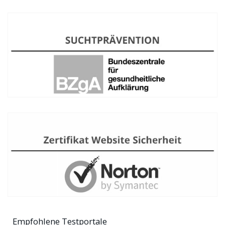
Empfohlene Testportale