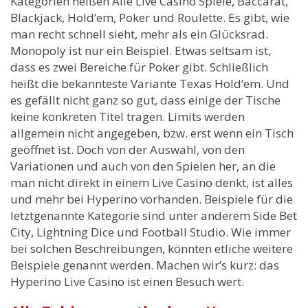
Kategorien heißen Alle Live Casino Spiele, Baccarat,
Blackjack, Hold’em, Poker und Roulette. Es gibt, wie
man recht schnell sieht, mehr als ein Glücksrad.
Monopoly ist nur ein Beispiel. Etwas seltsam ist,
dass es zwei Bereiche für Poker gibt. Schließlich
heißt die bekannteste Variante Texas Hold‘em. Und
es gefällt nicht ganz so gut, dass einige der Tische
keine konkreten Titel tragen. Limits werden
allgemein nicht angegeben, bzw. erst wenn ein Tisch
geöffnet ist. Doch von der Auswahl, von den
Variationen und auch von den Spielen her, an die
man nicht direkt in einem Live Casino denkt, ist alles
und mehr bei Hyperino vorhanden. Beispiele für die
letztgenannte Kategorie sind unter anderem Side Bet
City, Lightning Dice und Football Studio. Wie immer
bei solchen Beschreibungen, könnten etliche weitere
Beispiele genannt werden. Machen wir’s kurz: das
Hyperino Live Casino ist einen Besuch wert.