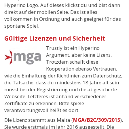
Hyperino Logo. Auf dieses klickst du und bist dann
direkt auf der mobilen Seite. Das ist alles
vollkommen in Ordnung und auch geeignet für das
spontane Spiel.
Gültige Lizenzen und Sicherheit
Trustly ist ein Hyperino
Argument, aber keine Lizenz.
Trotzdem schafft diese
Kooperation ebenso Vertrauen,
wie die Einhaltung der Richtlinien zum Datenschutz,
die Tatsache, dass du mindestens 18 Jahre alt sein
musst bei der Registrierung und die abgesicherte
Webseite. Letzteres ist anhand verschiedener
Zertifikate zu erkennen. Bitte spiele
verantwortungsvoll heißt es dort.
Die Lizenz stammt aus Malta (
MGA/B2C/309/2015
).
Sie wurde erstmals im Jahr 2016 ausgestellt. Die