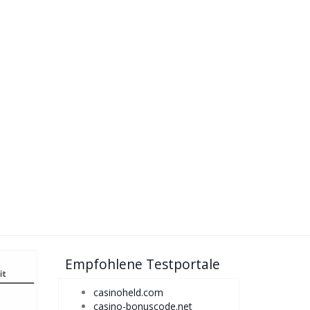
Empfohlene Testportale
casinoheld.com
casino-bonuscode.net