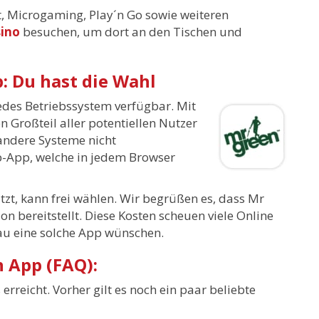
t, Microgaming, Play´n Go sowie weiteren
sino
besuchen, um dort an den Tischen und
: Du hast die Wahl
jedes Betriebssystem verfügbar. Mit
 Großteil aller potentiellen Nutzer
andere Systeme nicht
eb-App, welche in jedem Browser
tzt, kann frei wählen. Wir begrüßen es, dass Mr
n bereitstellt. Diese Kosten scheuen viele Online
au eine solche App wünschen.
n App (FAQ):
rreicht. Vorher gilt es noch ein paar beliebte