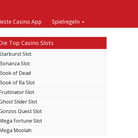
Beste Casino App
Spielregeln
Die Top Casino Slots
Starburst Slot
Bonanza Slot
Book of Dead
Book of Ra Slot
Fruitinator Slot
Ghost Slider Slot
Gonzos Quest Slot
Mega Fortune Slot
Mega Moolah