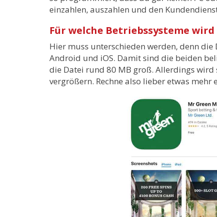
einzahlen, auszahlen und den Kundendienst
Für welche Betriebssysteme wird
Hier muss unterschieden werden, denn die 
Android und iOS. Damit sind die beiden bel
die Datei rund 80 MB groß. Allerdings wir
vergrößern. Rechne also lieber etwas mehr e