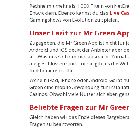
Rechne mit mehr als 1.000 Titeln von NetEn
Entwicklern. Ebenso kannst du das
Live Ca
Gamingshows von Evolution zu spielen.
Unser Fazit zur Mr Green App
Zugegeben, die Mr Green App ist nicht für 
Android und iOS deckt der Anbieter aber den
ab. Was uns vollkommen ausreicht. Zumal 
ausgeschlossen sind. Für sie gibt es die W
funktionieren sollte.
Wer ein iPad, iPhone oder Android-Gerät nu
Green eine mobile Anwendung zur Installatio
Casinos. Obwohl viele Nutzer sich eben gen
Beliebte Fragen zur Mr Gree
Gleich haben wir das Ende dieses Ratgebers e
Fragen zu beantworten.