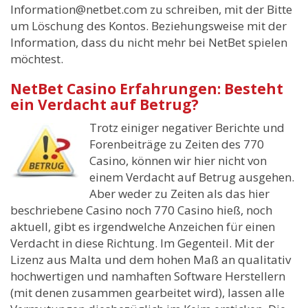
Information@netbet.com
zu schreiben, mit der Bitte
um Löschung des Kontos. Beziehungsweise mit der
Information, dass du nicht mehr bei NetBet spielen
möchtest.
NetBet Casino Erfahrungen: Besteht
ein Verdacht auf Betrug?
Trotz einiger negativer Berichte und
Forenbeiträge zu Zeiten des 770
Casino, können wir hier nicht von
einem Verdacht auf Betrug ausgehen.
Aber weder zu Zeiten als das hier
beschriebene Casino noch 770 Casino hieß, noch
aktuell, gibt es irgendwelche Anzeichen für einen
Verdacht in diese Richtung. Im Gegenteil. Mit der
Lizenz aus Malta und dem hohen Maß an qualitativ
hochwertigen und namhaften Software Herstellern
(mit denen zusammen gearbeitet wird), lassen alle