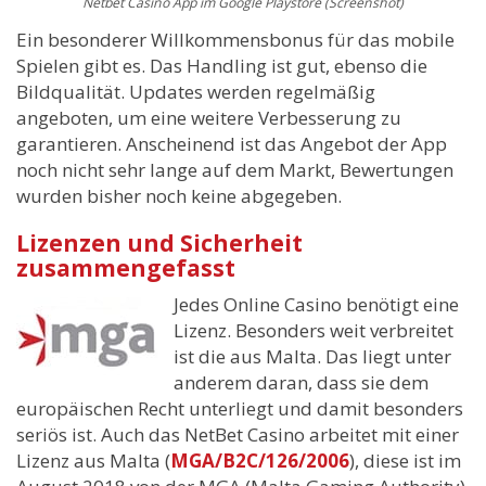
Netbet Casino App im Google Playstore (Screenshot)
Ein besonderer Willkommensbonus für das mobile
Spielen gibt es. Das Handling ist gut, ebenso die
Bildqualität. Updates werden regelmäßig
angeboten, um eine weitere Verbesserung zu
garantieren. Anscheinend ist das Angebot der App
noch nicht sehr lange auf dem Markt, Bewertungen
wurden bisher noch keine abgegeben.
Lizenzen und Sicherheit
zusammengefasst
Jedes Online Casino benötigt eine
Lizenz. Besonders weit verbreitet
ist die aus Malta. Das liegt unter
anderem daran, dass sie dem
europäischen Recht unterliegt und damit besonders
seriös ist. Auch das NetBet Casino arbeitet mit einer
Lizenz aus Malta (
MGA/B2C/126/2006
), diese ist im