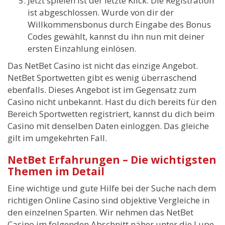
Jetzt spielen ist der letzte Klick. Die Registration
ist abgeschlossen. Wurde von dir der
Willkommensbonus durch Eingabe des Bonus
Codes gewählt, kannst du ihn nun mit deiner
ersten Einzahlung einlösen.
Das NetBet Casino ist nicht das einzige Angebot.
NetBet Sportwetten gibt es wenig überraschend
ebenfalls. Dieses Angebot ist im Gegensatz zum
Casino nicht unbekannt. Hast du dich bereits für den
Bereich Sportwetten registriert, kannst du dich beim
Casino mit denselben Daten einloggen. Das gleiche
gilt im umgekehrten Fall.
NetBet Erfahrungen – Die wichtigsten
Themen im Detail
Eine wichtige und gute Hilfe bei der Suche nach dem
richtigen Online Casino sind objektive Vergleiche in
den einzelnen Sparten. Wir nehmen das NetBet
Casino im folgenden Abschnitt näher unter die Lupe