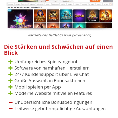
Startseite des NetBet Casinos (Screenshot)
Die Stärken und Schwächen auf einen
Blick
Umfangreiches Spieleangebot
Software von namhaften Herstellern
24/7 Kundensupport über Live Chat
Große Auswahl an Bonusaktionen
Mobil spielen per App
Moderne Website mit vielen Features
Unübersichtliche Bonusbedingungen
Teilweise gebührenpflichtige Auszahlungen