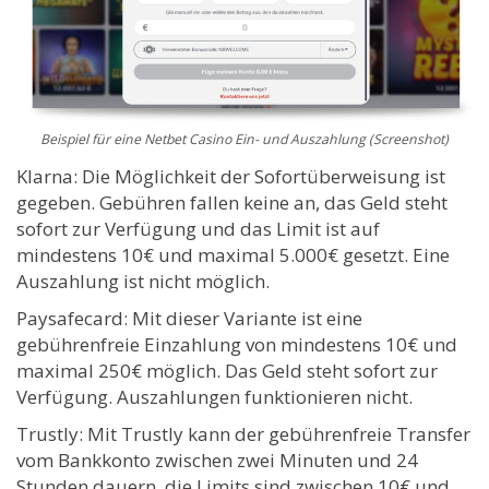
Beispiel für eine Netbet Casino Ein- und Auszahlung (Screenshot)
Klarna: Die Möglichkeit der Sofortüberweisung ist
gegeben. Gebühren fallen keine an, das Geld steht
sofort zur Verfügung und das Limit ist auf
mindestens 10€ und maximal 5.000€ gesetzt. Eine
Auszahlung ist nicht möglich.
Paysafecard: Mit dieser Variante ist eine
gebührenfreie Einzahlung von mindestens 10€ und
maximal 250€ möglich. Das Geld steht sofort zur
Verfügung. Auszahlungen funktionieren nicht.
Trustly: Mit Trustly kann der gebührenfreie Transfer
vom Bankkonto zwischen zwei Minuten und 24
Stunden dauern, die Limits sind zwischen 10€ und