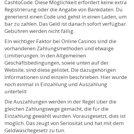
CashtoCode: Diese Möglichkeit erfordert keine extra
Registrierung oder die Angabe von Bankdaten. Du
generierst einen Code und gehst in einen Laden, um
bar zu zahlen. Das Geld ist danach sofort verfügbar.
Gebühren werden nicht fällig.
Ein wichtiger Faktor bei Online Casinos sind die
vorhandenen Zahlungsmethoden und etwaige
Limitierungen. In den Allgemeinen
Geschäftsbedingungen, sowie unten auf der
Website, sind diese gelistet. Die dazugehörigen
Informationen sind einzeln beschrieben. Hier wurde
noch einmal in Einzahlung und Auszahlung
unterteilt
Die Auszahlungen werden in der Regel über die
gleichen Zahlungswege gemacht, die für die
Einzahlung gewählt wurden. Vorausgesetzt, dies ist
möglich. Das zeugt von Seriosität und hat mit dem
Geldwäschegesetz zu tun.