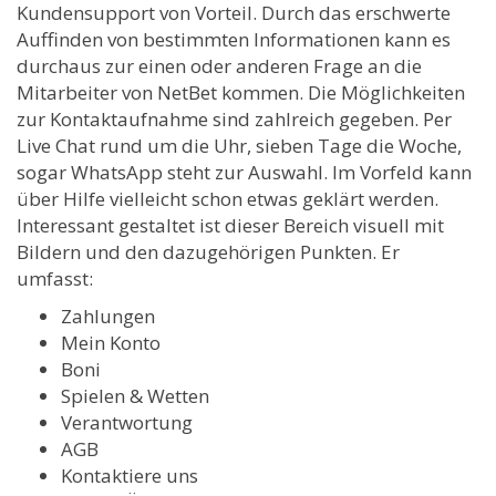
Kundensupport von Vorteil. Durch das erschwerte
Auffinden von bestimmten Informationen kann es
durchaus zur einen oder anderen Frage an die
Mitarbeiter von NetBet kommen. Die Möglichkeiten
zur Kontaktaufnahme sind zahlreich gegeben. Per
Live Chat rund um die Uhr, sieben Tage die Woche,
sogar WhatsApp steht zur Auswahl. Im Vorfeld kann
über Hilfe vielleicht schon etwas geklärt werden.
Interessant gestaltet ist dieser Bereich visuell mit
Bildern und den dazugehörigen Punkten. Er
umfasst:
Zahlungen
Mein Konto
Boni
Spielen & Wetten
Verantwortung
AGB
Kontaktiere uns