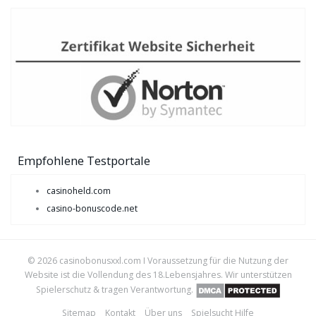
Empfohlene Testportale
casinoheld.com
casino-bonuscode.net
©
2026 casinobonusxxl.com I Voraussetzung für die Nutzung der
Website ist die Vollendung des 18.Lebensjahres. Wir unterstützen
Spielerschutz & tragen Verantwortung.
Sitemap
Kontakt
Über uns
Spielsucht Hilfe