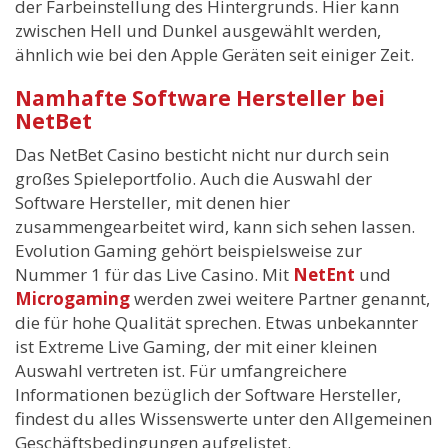
der Farbeinstellung des Hintergrunds. Hier kann
zwischen Hell und Dunkel ausgewählt werden,
ähnlich wie bei den Apple Geräten seit einiger Zeit.
Namhafte Software Hersteller bei
NetBet
Das NetBet Casino besticht nicht nur durch sein
großes Spieleportfolio. Auch die Auswahl der
Software Hersteller, mit denen hier
zusammengearbeitet wird, kann sich sehen lassen.
Evolution Gaming gehört beispielsweise zur
Nummer 1 für das Live Casino. Mit
NetEnt
und
Microgaming
werden zwei weitere Partner genannt,
die für hohe Qualität sprechen. Etwas unbekannter
ist Extreme Live Gaming, der mit einer kleinen
Auswahl vertreten ist. Für umfangreichere
Informationen bezüglich der Software Hersteller,
findest du alles Wissenswerte unter den Allgemeinen
Geschäftsbedingungen aufgelistet.