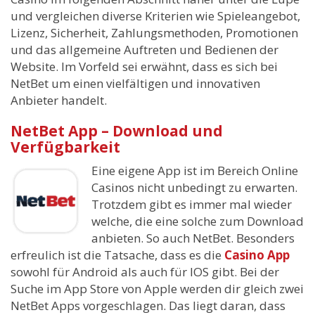
und vergleichen diverse Kriterien wie Spieleangebot,
Lizenz, Sicherheit, Zahlungsmethoden, Promotionen
und das allgemeine Auftreten und Bedienen der
Website. Im Vorfeld sei erwähnt, dass es sich bei
NetBet um einen vielfältigen und innovativen
Anbieter handelt.
NetBet App – Download und
Verfügbarkeit
Eine eigene App ist im Bereich Online
Casinos nicht unbedingt zu erwarten.
Trotzdem gibt es immer mal wieder
welche, die eine solche zum Download
anbieten. So auch NetBet. Besonders
erfreulich ist die Tatsache, dass es die
Casino App
sowohl für Android als auch für IOS gibt. Bei der
Suche im App Store von Apple werden dir gleich zwei
NetBet Apps vorgeschlagen. Das liegt daran, dass