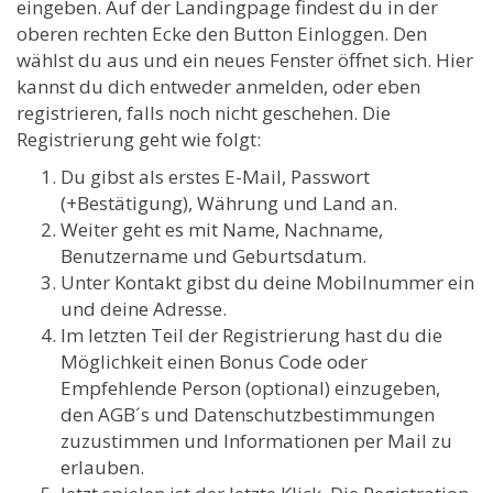
eingeben. Auf der Landingpage findest du in der
oberen rechten Ecke den Button Einloggen. Den
wählst du aus und ein neues Fenster öffnet sich. Hier
kannst du dich entweder anmelden, oder eben
registrieren, falls noch nicht geschehen. Die
Registrierung geht wie folgt:
Du gibst als erstes E-Mail, Passwort
(+Bestätigung), Währung und Land an.
Weiter geht es mit Name, Nachname,
Benutzername und Geburtsdatum.
Unter Kontakt gibst du deine Mobilnummer ein
und deine Adresse.
Im letzten Teil der Registrierung hast du die
Möglichkeit einen Bonus Code oder
Empfehlende Person (optional) einzugeben,
den AGB´s und Datenschutzbestimmungen
zuzustimmen und Informationen per Mail zu
erlauben.