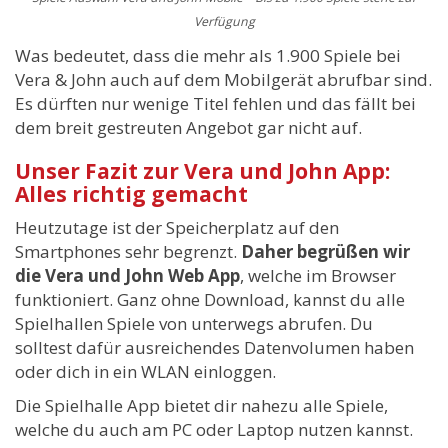
Verfügung
Was bedeutet, dass die mehr als 1.900 Spiele bei
Vera & John auch auf dem Mobilgerät abrufbar sind.
Es dürften nur wenige Titel fehlen und das fällt bei
dem breit gestreuten Angebot gar nicht auf.
Unser Fazit zur Vera und John App:
Alles richtig gemacht
Heutzutage ist der Speicherplatz auf den
Smartphones sehr begrenzt.
Daher begrüßen wir
die Vera und John Web App
, welche im Browser
funktioniert. Ganz ohne Download, kannst du alle
Spielhallen Spiele von unterwegs abrufen. Du
solltest dafür ausreichendes Datenvolumen haben
oder dich in ein WLAN einloggen.
Die Spielhalle App bietet dir nahezu alle Spiele,
welche du auch am PC oder Laptop nutzen kannst.