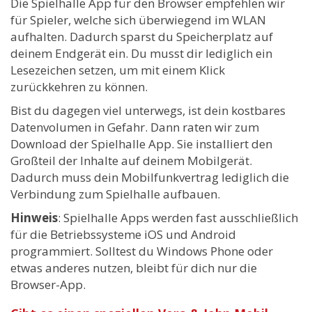
Die Spielhalle App für den Browser empfehlen wir
für Spieler, welche sich überwiegend im WLAN
aufhalten. Dadurch sparst du Speicherplatz auf
deinem Endgerät ein. Du musst dir lediglich ein
Lesezeichen setzen, um mit einem Klick
zurückkehren zu können.
Bist du dagegen viel unterwegs, ist dein kostbares
Datenvolumen in Gefahr. Dann raten wir zum
Download der Spielhalle App. Sie installiert den
Großteil der Inhalte auf deinem Mobilgerät.
Dadurch muss dein Mobilfunkvertrag lediglich die
Verbindung zum Spielhalle aufbauen.
Hinweis
: Spielhalle Apps werden fast ausschließlich
für die Betriebssysteme iOS und Android
programmiert. Solltest du Windows Phone oder
etwas anderes nutzen, bleibt für dich nur die
Browser-App.