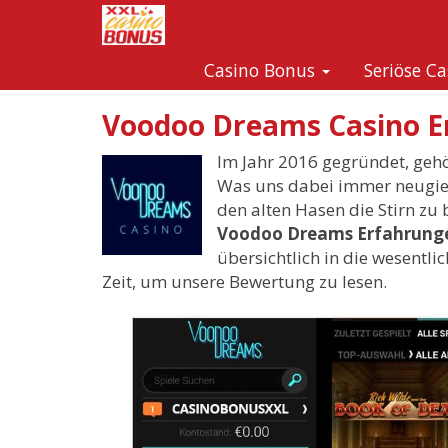
Skip
to
main
Casino Bonus
Seriöse C
content
Voodoo Dreams Casino E
Im Jahr 2016 gegründet, gehö
Was uns dabei immer neugier
den alten Hasen die Stirn zu
Voodoo Dreams Erfahrung
übersichtlich in die wesentli
Zeit, um unsere Bewertung zu lesen.