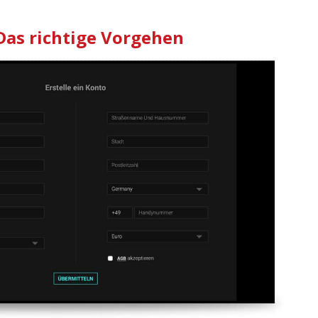
as richtige Vorgehen