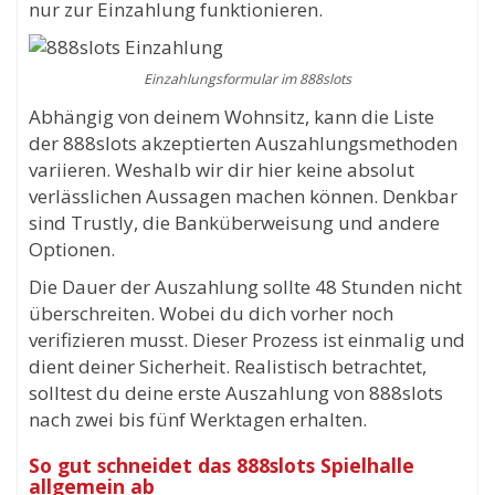
nur zur Einzahlung funktionieren.
Einzahlungsformular im 888slots
Abhängig von deinem Wohnsitz, kann die Liste
der 888slots akzeptierten Auszahlungsmethoden
variieren. Weshalb wir dir hier keine absolut
verlässlichen Aussagen machen können. Denkbar
sind Trustly, die Banküberweisung und andere
Optionen.
Die Dauer der Auszahlung sollte 48 Stunden nicht
überschreiten. Wobei du dich vorher noch
verifizieren musst. Dieser Prozess ist einmalig und
dient deiner Sicherheit. Realistisch betrachtet,
solltest du deine erste Auszahlung von 888slots
nach zwei bis fünf Werktagen erhalten.
So gut schneidet das 888slots Spielhalle
allgemein ab