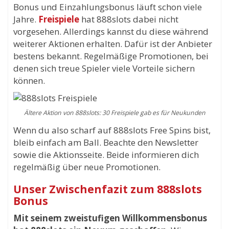
Bonus und Einzahlungsbonus läuft schon viele
Jahre.
Freispiele
hat 888slots dabei nicht
vorgesehen. Allerdings kannst du diese während
weiterer Aktionen erhalten. Dafür ist der Anbieter
bestens bekannt. Regelmäßige Promotionen, bei
denen sich treue Spieler viele Vorteile sichern
können.
Ältere Aktion von 888slots: 30 Freispiele gab es für Neukunden
Wenn du also scharf auf 888slots Free Spins bist,
bleib einfach am Ball. Beachte den Newsletter
sowie die Aktionsseite. Beide informieren dich
regelmäßig über neue Promotionen.
Unser Zwischenfazit zum 888slots
Bonus
Mit seinem zweistufigen Willkommensbonus