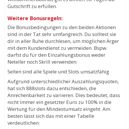
Gutschrift zu erfüllen.
Weitere Bonusregeln:
Die Bonusbedingungen zu den beiden Aktionen
sind in der Tat sehr umfangreich. Du solltest sie
dir in aller Ruhe durchlesen, um möglichen Ärger
mit dem Kundendienst zu vermeiden. Bspw.
darfst du für den Einzahlungsbonus weder
Neteller noch Skrill verwenden.
Selten sind alle Spiele und Slots umsatzfähig
Aufgrund unterschiedlicher Auszahlungsquoten,
hat sich 888slots dazu entschieden, die
Anrechenbarkeit zu variieren. Dies bedeutet, dass
nicht immer ein gesetzter Euro zu 100% in die
Wertung für den Mindestumsatz eingeht. Am
besten lässt sich das mit einer Tabelle
verdeutlichen: