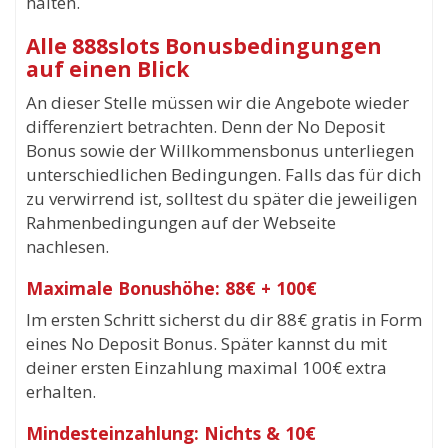
halten.
Alle 888slots Bonusbedingungen
auf einen Blick
An dieser Stelle müssen wir die Angebote wieder
differenziert betrachten. Denn der No Deposit
Bonus sowie der Willkommensbonus unterliegen
unterschiedlichen Bedingungen. Falls das für dich
zu verwirrend ist, solltest du später die jeweiligen
Rahmenbedingungen auf der Webseite
nachlesen.
Maximale Bonushöhe: 88€ + 100€
Im ersten Schritt sicherst du dir 88€ gratis in Form
eines No Deposit Bonus. Später kannst du mit
deiner ersten Einzahlung maximal 100€ extra
erhalten.
Mindesteinzahlung: Nichts & 10€