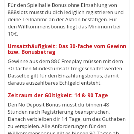
Für den Spielhalle Bonus ohne Einzahlung von
888slots musst du dich lediglich registrieren und
deine Teilnahme an der Aktion bestätigen. Für
den Willkommensbonus liegt das Minimum bei
10€.
Umsatzhäufigkeit: Das 30-fache vom Gewinn
bzw. Bonusbetrag
Gewinne aus dem 88€ Freeplay müssen mit dem
30-fachen Mindestumsatz freigeschaltet werden.
Dasselbe gilt für den Einzahlungsbonus, damit
daraus auszahlbares Echtgeld entsteht.
Zeitraum der Gültigkeit: 14 & 90 Tage
Den No Deposit Bonus musst du binnen 48
Stunden nach Registrierung beanspruchen.
Danach verbleiben dir 14 Tage, um das Guthaben
zu verspielen. Alle Anforderungen für den
Willkommensbonus gilt es binnen 90 Tagen ab