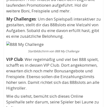
laufenden Promotionen aufgeführt. Hol dir
weitere Boni, Freispiele und mehr.
My Challenges
: Um den Spielspaß interaktiver zu
gestalten, stellt dir das 888slots eine Vielzahl von
Aufgaben. Sobald du eine davon erfüllt hast, gibt
es eine zusätzliche Belohnung.
Startbildschirm von 888 My Challenge
VIP Club
: Wer regelmäßig und viel bei 888 spielt,
schafft es in dessen VIP Club. Dort angekommen,
erwarten dich noch mehr Bonusangebote und
Freispiele. Ebenso sollen die Einzahlungslimits
höher sein. Damit richtet sich das 888slots an alle
Highroller.
Wie du siehst, bemüht sich dieses Online
Spielhalle sehr darum, seine Spieler bei Laune zu