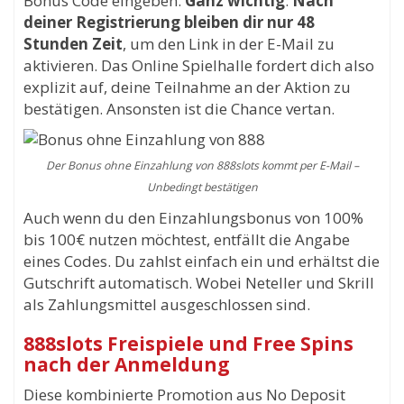
Bonus Code eingeben.
Ganz wichtig
:
Nach
deiner Registrierung bleiben dir nur 48
Stunden Zeit
, um den Link in der E-Mail zu
aktivieren. Das Online Spielhalle fordert dich also
explizit auf, deine Teilnahme an der Aktion zu
bestätigen. Ansonsten ist die Chance vertan.
Der Bonus ohne Einzahlung von 888slots kommt per E-Mail –
Unbedingt bestätigen
Auch wenn du den Einzahlungsbonus von 100%
bis 100€ nutzen möchtest, entfällt die Angabe
eines Codes. Du zahlst einfach ein und erhältst die
Gutschrift automatisch. Wobei Neteller und Skrill
als Zahlungsmittel ausgeschlossen sind.
888slots Freispiele und Free Spins
nach der Anmeldung
Diese kombinierte Promotion aus No Deposit