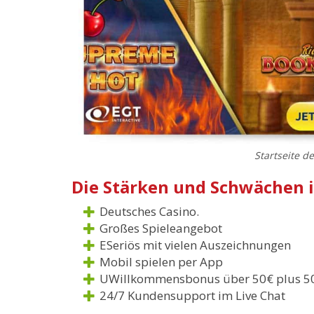
Startseite d
Die Stärken und Schwächen 
Deutsches Casino.
Großes Spieleangebot
ESeriös mit vielen Auszeichnungen
Mobil spielen per App
UWillkommensbonus über 50€ plus 50 
24/7 Kundensupport im Live Chat