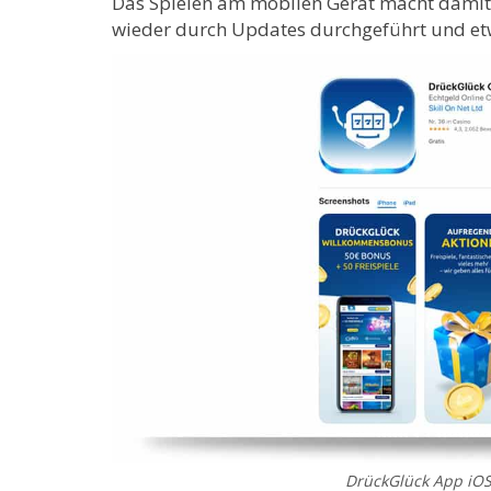
Das Spielen am mobilen Gerät macht damit
wieder durch Updates durchgeführt und etw
DrückGlück App iOS