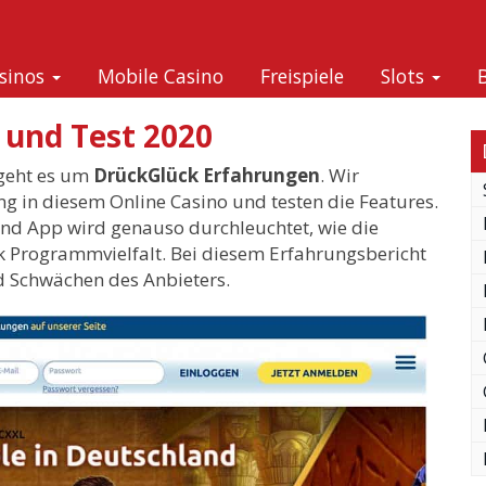
asinos
Mobile Casino
Freispiele
Slots
 und Test 2020
 geht es um
DrückGlück Erfahrungen
. Wir
ng in diesem Online Casino und testen die Features.
und App wird genauso durchleuchtet, wie die
k Programmvielfalt. Bei diesem Erfahrungsbericht
nd Schwächen des Anbieters.