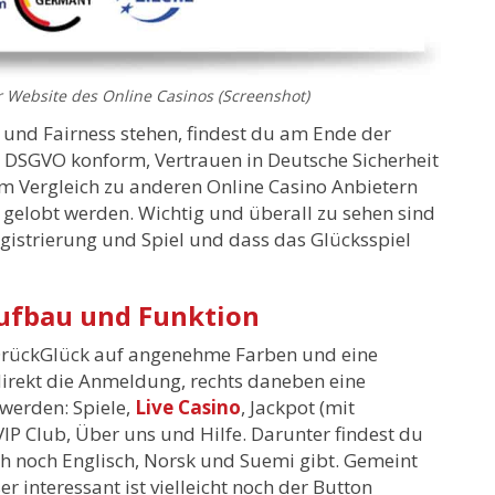
 Website des Online Casinos (Screenshot)
t und Fairness stehen, findest du am Ende der
 DSGVO konform, Vertrauen in Deutsche Sicherheit
Im Vergleich zu anderen Online Casino Anbietern
 gelobt werden. Wichtig und überall zu sehen sind
egistrierung und Spiel und dass das Glücksspiel
Aufbau und Funktion
 DrückGlück auf angenehme Farben und eine
direkt die Anmeldung, rechts daneben eine
 werden: Spiele,
Live Casino
, Jackpot (mit
VIP Club, Über uns und Hilfe. Darunter findest du
h noch Englisch, Norsk und Suemi gibt. Gemeint
 interessant ist vielleicht noch der Button