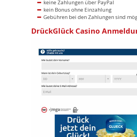
keine Zahlungen über PayPal
kein Bonus ohne Einzahlung
Gebühren bei den Zahlungen sind mög
DrückGlück Casino Anmeldung