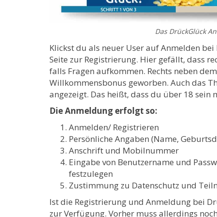
Das DrückGlück An
Klickst du als neuer User auf Anmelden bei 
Seite zur Registrierung. Hier gefällt, dass r
falls Fragen aufkommen. Rechts neben de
Willkommensbonus geworben. Auch das The
angezeigt. Das heißt, dass du über 18 sein
Die Anmeldung erfolgt so:
Anmelden/ Registrieren
Persönliche Angaben (Name, Geburtsd
Anschrift und Mobilnummer
Eingabe von Benutzername und Passwor
festzulegen
Zustimmung zu Datenschutz und Teil
Ist die Registrierung und Anmeldung bei D
zur Verfügung. Vorher muss allerdings no