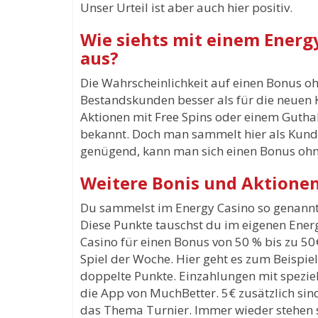
Unser Urteil ist aber auch hier positiv.
Wie siehts mit einem Energ
aus?
Die Wahrscheinlichkeit auf einen Bonus oh
Bestandskunden besser als für die neuen 
Aktionen mit Free Spins oder einem Guthab
bekannt. Doch man sammelt hier als Kund
genügend, kann man sich einen Bonus ohn
Weitere Bonis und Aktione
Du sammelst im Energy Casino so genannte
Diese Punkte tauschst du im eigenen Ener
Casino für einen Bonus von 50 % bis zu 5
Spiel der Woche. Hier geht es zum Beispie
doppelte Punkte. Einzahlungen mit spezie
die App von MuchBetter. 5€ zusätzlich si
das Thema Turnier. Immer wieder stehen sp