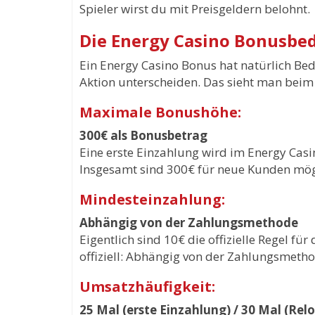
Spieler wirst du mit Preisgeldern belohnt.
Die Energy Casino Bonusbed
Ein Energy Casino Bonus hat natürlich Bed
Aktion unterscheiden. Das sieht man beim
Maximale Bonushöhe:
300€ als Bonusbetrag
Eine erste Einzahlung wird im Energy Casi
Insgesamt sind 300€ für neue Kunden mög
Mindesteinzahlung:
Abhängig von der Zahlungsmethode
Eigentlich sind 10€ die offizielle Regel fü
offiziell: Abhängig von der Zahlungsmetho
Umsatzhäufigkeit:
25 Mal (erste Einzahlung) / 30 Mal (Rel