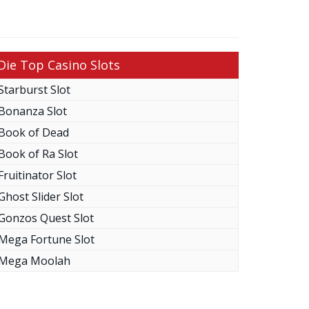
Die Top Casino Slots
Starburst Slot
Bonanza Slot
Book of Dead
Book of Ra Slot
Fruitinator Slot
Ghost Slider Slot
Gonzos Quest Slot
Mega Fortune Slot
Mega Moolah