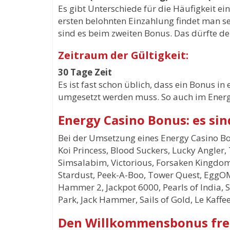
Es gibt Unterschiede für die Häufigkeit e
ersten belohnten Einzahlung findet man se
sind es beim zweiten Bonus. Das dürfte d
Zeitraum der Gültigkeit:
30 Tage Zeit
Es ist fast schon üblich, dass ein Bonus i
umgesetzt werden muss. So auch im Energ
Energy Casino Bonus: es sin
Bei der Umsetzung eines Energy Casino Bo
Koi Princess, Blood Suckers, Lucky Angler, 
Simsalabim, Victorious, Forsaken Kingdom, C
Stardust, Peek-A-Boo, Tower Quest, EggOM
Hammer 2, Jackpot 6000, Pearls of India, S
Park, Jack Hammer, Sails of Gold, Le Kaffe
Den Willkommensbonus freis