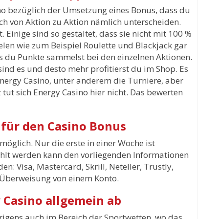
ino bezüglich der Umsetzung eines Bonus, dass du
ich von Aktion zu Aktion nämlich unterscheiden.
. Einige sind so gestaltet, dass sie nicht mit 100 %
len wie zum Beispiel Roulette und Blackjack gar
ass du Punkte sammelst bei den einzelnen Aktionen.
sind es und desto mehr profitierst du im Shop. Es
Energy Casino, unter anderem die Turniere, aber
tut sich Energy Casino hier nicht. Das bewerten
für den Casino Bonus
öglich. Nur die erste in einer Woche ist
zahlt werden kann den vorliegenden Informationen
: Visa, Mastercard, Skrill, Neteller, Trustly,
 Überweisung von einem Konto.
 Casino allgemein ab
igens auch im Bereich der Sportwetten, wo das