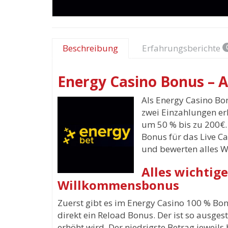
Beschreibung
Erfahrungsberichte
Energy Casino Bonus – A
Als Energy Casino Bo
zwei Einzahlungen er
um 50 % bis zu 200€. U
Bonus für das Live Ca
und bewerten alles W
Alles wichtig
Willkommensbonus
Zuerst gibt es im Energy Casino 100 % Bon
direkt ein Reload Bonus. Der ist so ausge
erhöht wird. Der niedrigste Betrag jeweils b