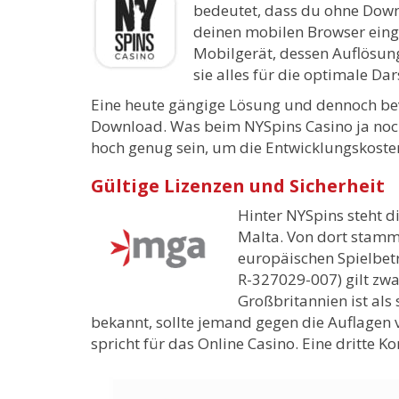
bedeutet, dass du ohne Downl
deinen mobilen Browser eing
Mobilgerät, dessen Auflösun
sie alles für die optimale Dar
Eine heute gängige Lösung und dennoch be
Download. Was beim NYSpins Casino ja noc
hoch genug sein, um die Entwicklungskosten
Gültige Lizenzen und Sicherheit
Hinter NYSpins steht d
Malta. Von dort stammt
europäischen Spielbet
R-327029-007) gilt zwar
Großbritannien ist als
bekannt, sollte jemand gegen die Auflagen 
spricht für das Online Casino. Eine dritte K