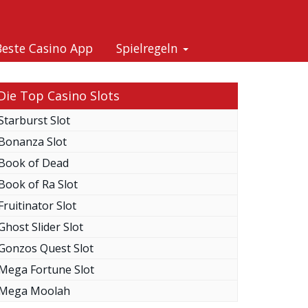
Beste Casino App
Spielregeln
Die Top Casino Slots
Starburst Slot
Bonanza Slot
Book of Dead
Book of Ra Slot
Fruitinator Slot
Ghost Slider Slot
Gonzos Quest Slot
Mega Fortune Slot
Mega Moolah