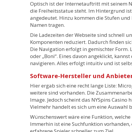
Optisch ist der Internetauftritt mit seine
die Freiheitsstatue steht. Im Hintergrund is
angedeutet. Hinzu kommen die Stufen und
Namen tragen.
Die Ladezeiten der Webseite sind schnell un
Komponenten reduziert. Dadurch finden sich
Die Navigation erfolgt in gemischter Form. L
oder „Boni“. Eines davon angeklickt, kannst
navigieren. Alles erfolgt intuitiv und ist sel
Software-Hersteller und Anbiete
Hier ergab sich eine recht lange Liste: Mic
weitere sind vorhanden. Die Zusammenarbeit
Image. Jedoch scheint das NYSpins Casino hie
Vielmehr handelt es sich um eine Auswahl b
Wünschenswert wäre eine Funktion, welche 
Immerhin ist eine Suchfunktion vorhanden, 
erfahrene Spieler schneller zum Ziel.