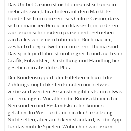
Das Unibet Casino ist nicht umsonst schon sein
mehr als zwei Jahrzehnten auf dem Markt. Es
handelt sich um ein seriöses Online Casino, dass
sich in manchen Bereichen klassisch, in anderen
wiederum sehr modern präsentiert. Betrieben
wird alles von einem führenden Buchmacher,
weshalb die Sportwetten immer ein Thema sind.
Das Spieleportfolio ist umfangreich und auch von
Grafik, Entwickler, Darstellung und Handling her
gesehen ein absolutes Plus.
Der Kundensupport, der Hilfebereich und die
Zahlungsmöglichkeiten könnten noch etwas
verbessert werden. Ansonsten gibt es kaum etwas
zu bemängeln. Vor allem die Bonusaktionen für
Neukunden und Bestandskunden können
gefallen. Im Wert und auch in der Umsetzung.
Nicht selten, aber auch kein Standard, ist die App
für das mobile Spielen. Wobei hier wiederum