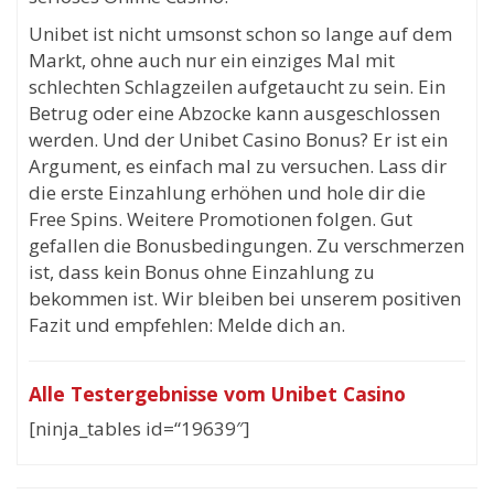
Unibet ist nicht umsonst schon so lange auf dem
Markt, ohne auch nur ein einziges Mal mit
schlechten Schlagzeilen aufgetaucht zu sein. Ein
Betrug oder eine Abzocke kann ausgeschlossen
werden. Und der Unibet Casino Bonus? Er ist ein
Argument, es einfach mal zu versuchen. Lass dir
die erste Einzahlung erhöhen und hole dir die
Free Spins. Weitere Promotionen folgen. Gut
gefallen die Bonusbedingungen. Zu verschmerzen
ist, dass kein Bonus ohne Einzahlung zu
bekommen ist. Wir bleiben bei unserem positiven
Fazit und empfehlen: Melde dich an.
Alle Testergebnisse vom Unibet Casino
[ninja_tables id=“19639″]