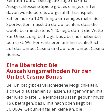
Zeitraum dafür beträgt 30 Tage maximal.
Ausgeschlossene Spiele gibt es einige, ein Teil
davon wurde bereits aufgezählt. Tischspiele
zählen nur zu 10 %, Bingo um einiges mehr. Bei
Sportwetten musst du darauf achten, dass die
Quote bei mindestens 1,40 liegt, damit die Wette
zur Umsetzung beiträgt. Das aber nur nebenbei
bemerkt. Wir konzentrieren uns hier schließlich
auf das Unibet Casino und auf den Unibet Casino
Bonus.
Eine Übersicht: Die
Auszahlungsmethoden für den
Unibet Casino Bonus
Bei Unibet gibt es verschiedene Möglichkeiten,
sich Geld auszahlen zu lassen. Fangen wir an mit
der Kreditkarte. Die Mindestauszahlgebühr muss
15€ betragen, das Limit nach oben liegt bei
50.000€. Gebühren fallen keine an, die