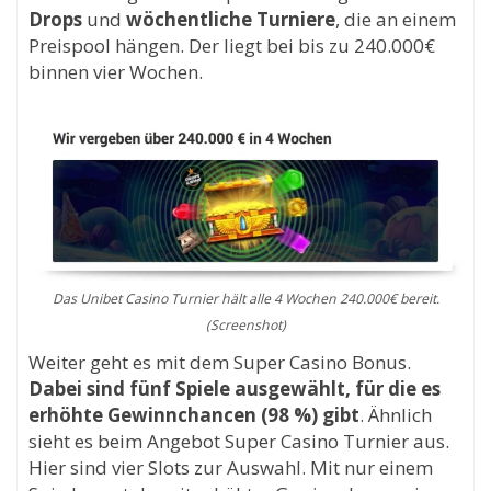
Drops
und
wöchentliche Turniere
, die an einem
Preispool hängen. Der liegt bei bis zu 240.000€
binnen vier Wochen.
Das Unibet Casino Turnier hält alle 4 Wochen 240.000€ bereit.
(Screenshot)
Weiter geht es mit dem Super Casino Bonus.
Dabei sind fünf Spiele ausgewählt, für die es
erhöhte Gewinnchancen (98 %) gibt
. Ähnlich
sieht es beim Angebot Super Casino Turnier aus.
Hier sind vier Slots zur Auswahl. Mit nur einem