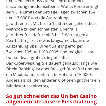
und Neteller) muss zuerst eine erfolgreiche
Einzahlung mit demselben E-Wallet Konto erfolgt
sein. Die Limits der Beträge liegen zwischen 15€
und 13.000€ und die Auszahlung ist
gebührenfrei. Mit bis zu 12 Stunden gehört diese
Methode zu den schnellsten. Ebenfalls
gebührenfrei, dafür mit 3 bis 5 Werktagen als
Bearbeitungszeit etwas langsamer, kann die
Auszahlung über Direkt Banking erfolgen.
Zwischen 10€ und 100.000€ sind möglich. Last
but not least gibt es die gute alte
Banküberweisung. Sie dauert genauso lange wie
Direkt Banking, ist ebenfalls gebührenfrei und hat
ein Maximalauszahllimit in Höhe von 15.000€.
Anders als bei den anderen Optionen gilt hier kein
Mindestauszahlbetrag.
So gut schneidet das Unibet Casino
allgemein ab: Unsere Einschätzung