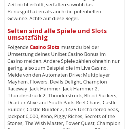
Zeit nicht erfüllt, verfallen sowohl das
Bonusguthaben als auch die potentiellen
Gewinne. Achte auf diese Regel.
Selten sind alle Spiele und Slots
umsatzfähig
Folgende
Casino Slots
musst du bei der
Umsetzung deines Unibet Casino Bonus im
Casino meiden. Andere Spiele zählen ohnehin nur
gering, also zum Beispiel die im Live Casino.
Meide von den Automaten Drive: Multiplayer
Mayhem, Flowers, Devils Delight, Champion
Raceway, Jack Hammer, Jack Hammer 2,
Thunderstruck 2, Thunderstruck, Blood Suckers,
Dead or Alive and South Park: Reel Chaos, Castle
Builder, Castle Builder 2, 1429 Unchartered Seas,
Jackpot 6,000, Keno, Piggy Riches, Secrets of the
Stones, The Wish Master, Tower Quest, Champion