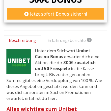
Jetzt sofort Bonus sichern!
Beschreibung
Erfahrungsberichte
0
Unter dem Stichwort
Unibet
Casino Bonus
erwartet dich eine
Aktion, die dir
300€ zusätzlich
und 50 Freispiele
in die Kasse
bringt. Bis zu der genannten
Summe gibt es eine Verdopplung von 100 %. Wie
dieses Angebot eingeschätzt werden kann und
was dich ansonsten in Sachen Promotionen
erwartet, erfährst du hier.
Alles wichtige zum Unibet