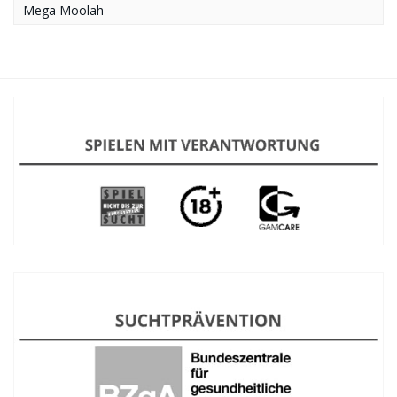
Mega Moolah