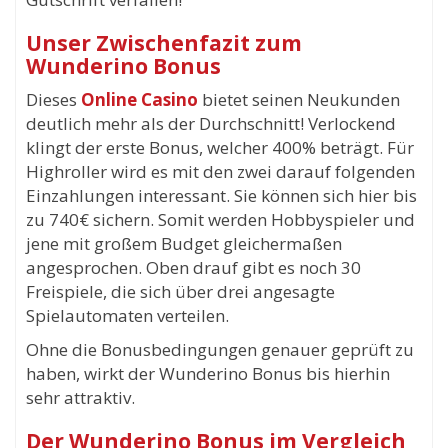
Unser Zwischenfazit zum
Wunderino Bonus
Dieses
Online Casino
bietet seinen Neukunden
deutlich mehr als der Durchschnitt! Verlockend
klingt der erste Bonus, welcher 400% beträgt. Für
Highroller wird es mit den zwei darauf folgenden
Einzahlungen interessant. Sie können sich hier bis
zu 740€ sichern. Somit werden Hobbyspieler und
jene mit großem Budget gleichermaßen
angesprochen. Oben drauf gibt es noch 30
Freispiele, die sich über drei angesagte
Spielautomaten verteilen.
Ohne die Bonusbedingungen genauer geprüft zu
haben, wirkt der Wunderino Bonus bis hierhin
sehr attraktiv.
Der Wunderino Bonus im Vergleich