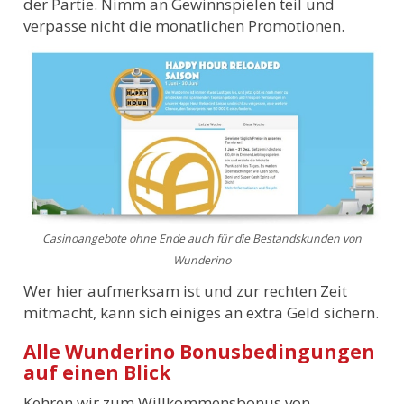
der Partie. Nimm an Gewinnspielen teil und
verpasse nicht die monatlichen Promotionen.
Casinoangebote ohne Ende auch für die Bestandskunden von
Wunderino
Wer hier aufmerksam ist und zur rechten Zeit
mitmacht, kann sich einiges an extra Geld sichern.
Alle Wunderino Bonusbedingungen
auf einen Blick
Kehren wir zum Willkommensbonus von