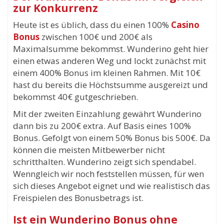
zur Konkurrenz
Heute ist es üblich, dass du einen 100%
Casino
Bonus
zwischen 100€ und 200€ als
Maximalsumme bekommst. Wunderino geht hier
einen etwas anderen Weg und lockt zunächst mit
einem 400% Bonus im kleinen Rahmen. Mit 10€
hast du bereits die Höchstsumme ausgereizt und
bekommst 40€ gutgeschrieben.
Mit der zweiten Einzahlung gewährt Wunderino
dann bis zu 200€ extra. Auf Basis eines 100%
Bonus. Gefolgt von einem 50% Bonus bis 500€. Da
können die meisten Mitbewerber nicht
schritthalten. Wunderino zeigt sich spendabel.
Wenngleich wir noch feststellen müssen, für wen
sich dieses Angebot eignet und wie realistisch das
Freispielen des Bonusbetrags ist.
Ist ein Wunderino Bonus ohne