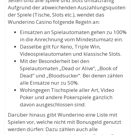
Selten sind alle Spiele und Slots umsatzfähig
Aufgrund der abweichenden Auszahlungsquoten
der Spiele (Tische, Slots etc.), wendet das
Wunderino Casino folgende Regeln an:
Einsätzen an Spielautomaten gehen zu 100%
in die Anrechnung vom Mindestumsatz ein.
Dasselbe gilt für Keno, Triple Win,
Videospielautomaten und klassische Slots.
Mit der Besonderheit bei den
Spielautomaten „Dead or Alive“, „Book of
Dead“ und „Bloodsucker“. Bei denen zählen
alle Einsätze nur zu 50%.
Wohingegen Tischspiele aller Art, Video
Poker und andere Pokerspiele gänzlich
davon ausgeschlossen sind.
Darüber hinaus gibt Wunderino eine Liste mit
Spielen vor, welche nicht mit Bonusgeld genutzt
werden dürfen: Dazu zählen auch alle