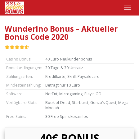
Skip
Toggl
to
navig
main
content
Wunderino Bonus – Aktueller
Bonus Code 2020
Casino Bonus:
40 Euro Neukundenbonus
Bonusbedingungen:
30 Tage & 30 Umsatz
Zahlungsarten:
Kreditkarte, Skrill, Paysafecard
Mindesteinzahlung:
Beträgt nur 10 Euro
Software:
NetEnt, Microgaming, Play'n GO
Verfügbare Slots:
Book of Dead, Starburst, Gonzo’s Quest, Mega
Moolah
Free Spins:
30 Free Spins kostenlos
40€ BONUS