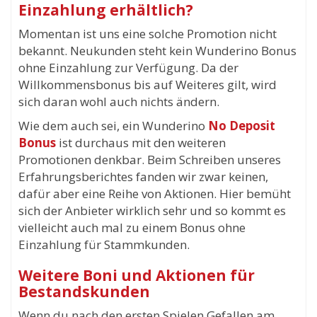
Einzahlung erhältlich?
Momentan ist uns eine solche Promotion nicht
bekannt. Neukunden steht kein Wunderino Bonus
ohne Einzahlung zur Verfügung. Da der
Willkommensbonus bis auf Weiteres gilt, wird
sich daran wohl auch nichts ändern.
Wie dem auch sei, ein Wunderino
No Deposit
Bonus
ist durchaus mit den weiteren
Promotionen denkbar. Beim Schreiben unseres
Erfahrungsberichtes fanden wir zwar keinen,
dafür aber eine Reihe von Aktionen. Hier bemüht
sich der Anbieter wirklich sehr und so kommt es
vielleicht auch mal zu einem Bonus ohne
Einzahlung für Stammkunden.
Weitere Boni und Aktionen für
Bestandskunden
Wenn du nach den ersten Spielen Gefallen am