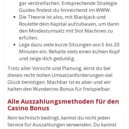
gar verdreifachen. Entsprechende Strategie
Guides findest du hinreichend im WWW.
Die Theorie ist also, mit Blackjack und
Roulette dein Kapital aufzubauen, um dann
den Mindestumsatz mit Slot Machines zu
erfüllen.
Lege dazu viele kurze Sitzungen von 5 bis 20
Minuten ein. Behalte stets einen kühlen Kopf
und zeige dich geduldig.
Trotz aller Vorsicht und Planung, wirst du bei
diesen recht hohen Umsatzanforderungen viel
Glück benötigen. Machbar ist es aber und wir
halten den Wunderino Bonus für freispielbar.
Alle Auszahlungsmethoden für den
Casino Bonus
Rein technisch bedingt, kannst du nicht jeden
Service für Auszahlungen verwenden. Du kannst