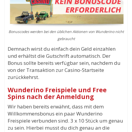
Bonuscodes werden bei den üblichen Aktionen von Wunderino nicht
gebraucht
Demnach wirst du einfach dein Geld einzahlen
und erhältst die Gutschrift automatisch. Der
Bonus sollte bereits verfügbar sein, nachdem du
von der Transaktion zur Casino-Startseite
zurückkehrst.
Wunderino Freispiele und Free
Spins nach der Anmeldung
Wir haben bereits erwähnt, dass mit dem
Willkommensbonus ein paar Wunderino
Freispiele verbunden sind. 3 x 10 Stück um genau
zu sein. Hierbei musst du dich genau an die