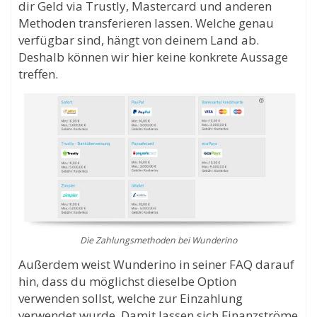
dir Geld via Trustly, Mastercard und anderen
Methoden transferieren lassen. Welche genau
verfügbar sind, hängt von deinem Land ab.
Deshalb können wir hier keine konkrete Aussage
treffen.
Die Zahlungsmethoden bei Wunderino
Außerdem weist Wunderino in seiner FAQ darauf
hin, dass du möglichst dieselbe Option
verwenden sollst, welche zur Einzahlung
verwendet wurde. Damit lassen sich Finanzströme