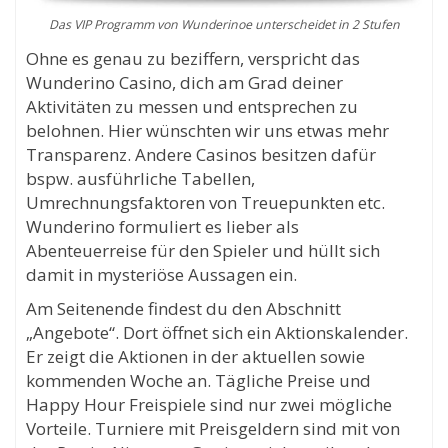
Das VIP Programm von Wunderinoe unterscheidet in 2 Stufen
Ohne es genau zu beziffern, verspricht das
Wunderino Casino, dich am Grad deiner
Aktivitäten zu messen und entsprechen zu
belohnen. Hier wünschten wir uns etwas mehr
Transparenz. Andere Casinos besitzen dafür
bspw. ausführliche Tabellen,
Umrechnungsfaktoren von Treuepunkten etc.
Wunderino formuliert es lieber als
Abenteuerreise für den Spieler und hüllt sich
damit in mysteriöse Aussagen ein.
Am Seitenende findest du den Abschnitt
„Angebote“. Dort öffnet sich ein Aktionskalender.
Er zeigt die Aktionen in der aktuellen sowie
kommenden Woche an. Tägliche Preise und
Happy Hour Freispiele sind nur zwei mögliche
Vorteile. Turniere mit Preisgeldern sind mit von