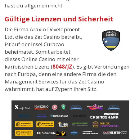
hast du allgemein nicht.
Gültige Lizenzen und Sicherheit
Die Firma Araxio Development
Ltd, die das Zet Casino betreibt,
ist auf der Insel Curacao
beheimatet. Somit arbeitet
dieses Online Casino mit einer
karibischen Lizenz (
8048/JZ
). Es gibt Verbindungen
nach Europa, denn eine andere Firma die den
Management Services für das Zet Casino
wahrnimmt, hat auf Zypern ihren Sitz.