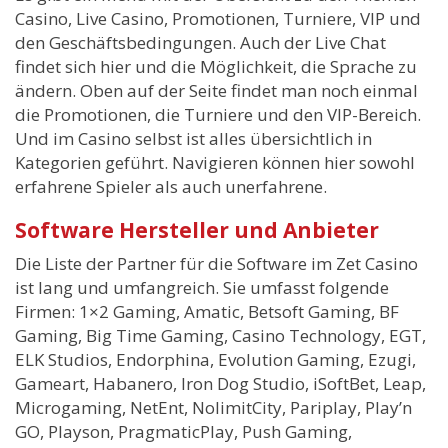
Casino, Live Casino, Promotionen, Turniere, VIP und
den Geschäftsbedingungen. Auch der Live Chat
findet sich hier und die Möglichkeit, die Sprache zu
ändern. Oben auf der Seite findet man noch einmal
die Promotionen, die Turniere und den VIP-Bereich.
Und im Casino selbst ist alles übersichtlich in
Kategorien geführt. Navigieren können hier sowohl
erfahrene Spieler als auch unerfahrene.
Software Hersteller und Anbieter
Die Liste der Partner für die Software im Zet Casino
ist lang und umfangreich. Sie umfasst folgende
Firmen: 1×2 Gaming, Amatic, Betsoft Gaming, BF
Gaming, Big Time Gaming, Casino Technology, EGT,
ELK Studios, Endorphina, Evolution Gaming, Ezugi,
Gameart, Habanero, Iron Dog Studio, iSoftBet, Leap,
Microgaming, NetEnt, NolimitCity, Pariplay, Play’n
GO, Playson, PragmaticPlay, Push Gaming,