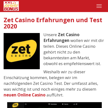
Skip
Toggl
to
navig
main
content
Zet Casino Erfahrungen und Test
2020
Unsere
Zet Casino
Erfahrungen
wollen wir mit dir
teilen. Dieses Online Casino
gehört nicht zu den
bekanntesten am Markt,
obwohl es empfehlenswert ist.
Weshalb wir zu dieser
Einschätzung kommen, belegen wir im
nachfolgenden Zet Casino Test. Der umfasst alles,
was wichtig ist und noch einiges mehr zu diesem
neuen Online Casino
aufführt.