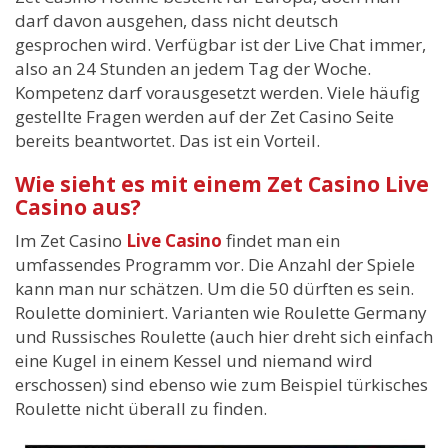
darf davon ausgehen, dass nicht deutsch
gesprochen wird. Verfügbar ist der Live Chat immer,
also an 24 Stunden an jedem Tag der Woche.
Kompetenz darf vorausgesetzt werden. Viele häufig
gestellte Fragen werden auf der Zet Casino Seite
bereits beantwortet. Das ist ein Vorteil.
Wie sieht es mit einem Zet Casino Live
Casino aus?
Im Zet Casino
Live Casino
findet man ein
umfassendes Programm vor. Die Anzahl der Spiele
kann man nur schätzen. Um die 50 dürften es sein.
Roulette dominiert. Varianten wie Roulette Germany
und Russisches Roulette (auch hier dreht sich einfach
eine Kugel in einem Kessel und niemand wird
erschossen) sind ebenso wie zum Beispiel türkisches
Roulette nicht überall zu finden.