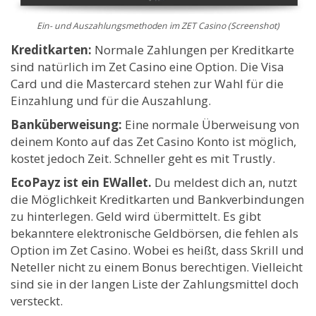
Ein- und Auszahlungsmethoden im ZET Casino (Screenshot)
Kreditkarten:
Normale Zahlungen per Kreditkarte
sind natürlich im Zet Casino eine Option. Die Visa
Card und die Mastercard stehen zur Wahl für die
Einzahlung und für die Auszahlung.
Banküberweisung:
Eine normale Überweisung von
deinem Konto auf das Zet Casino Konto ist möglich,
kostet jedoch Zeit. Schneller geht es mit Trustly.
EcoPayz ist ein EWallet.
Du meldest dich an, nutzt
die Möglichkeit Kreditkarten und Bankverbindungen
zu hinterlegen. Geld wird übermittelt. Es gibt
bekanntere elektronische Geldbörsen, die fehlen als
Option im Zet Casino. Wobei es heißt, dass Skrill und
Neteller nicht zu einem Bonus berechtigen. Vielleicht
sind sie in der langen Liste der Zahlungsmittel doch
versteckt.