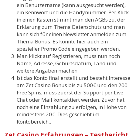
ein Benutzername (kann ausgesucht werden),
ein Kennwort und die Handynummer. Per Klick
in einen Kasten stimmt man den AGBs zu, der
Erklärung zum Thema Datenschutz und man
kann sich für einen Newsletter anmelden zum
Thema Bonus. Es könnte hier auch ein
spezieller Promo Code eingegeben werden.
Man klickt auf Registrieren, muss nun noch
Name, Adresse, Geburtsdatum, Land und
weitere Angaben machen.
Ist das Konto final erstellt und besteht Interesse
am Zet Casino Bonus bis zu 500€ und den 200
Free Spins, muss zuerst der Support per Live
Chat oder Mail kontaktiert werden. Zuvor hat
noch eine Einzahlung zu erfolgen, in Höhe von
mindestens 20€. Dies geschieht im
Kontobereich..
Zet Casino Erfahrungen – Testbericht