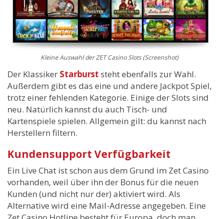
Kleine Auswahl der ZET Casino Slots (Screenshot)
Der Klassiker
Starburst
steht ebenfalls zur Wahl.
Außerdem gibt es das eine und andere Jackpot Spiel,
trotz einer fehlenden Kategorie. Einige der Slots sind
neu. Natürlich kannst du auch Tisch- und
Kartenspiele spielen. Allgemein gilt: du kannst nach
Herstellern filtern.
Kundensupport Verfügbarkeit
Ein Live Chat ist schon aus dem Grund im Zet Casino
vorhanden, weil über ihn der Bonus für die neuen
Kunden (und nicht nur der) aktiviert wird. Als
Alternative wird eine Mail-Adresse angegeben. Eine
Zet Casino Hotline besteht für Europa, doch man