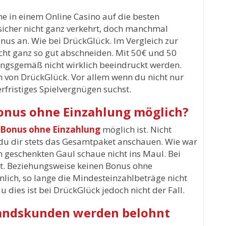
he in einem Online Casino auf die besten
icher nicht ganz verkehrt, doch manchmal
us an. Wie bei DrückGlück. Im Vergleich zur
cht ganz so gut abschneiden. Mit 50€ und 50
rungsgemäß nicht wirklich beeindruckt werden.
n von DrückGlück. Vor allem wenn du nicht nur
gerfristiges Spielvergnügen suchst.
Bonus ohne Einzahlung möglich?
Bonus ohne Einzahlung
möglich ist. Nicht
t du dir stets das Gesamtpaket anschauen. Wie war
geschenkten Gaul schaue nicht ins Maul. Bei
t. Beziehungsweise keinen Bonus ohne
lich, so lange die Mindesteinzahlbeträge nicht
dies ist bei DrückGlück jedoch nicht der Fall.
tandskunden werden belohnt