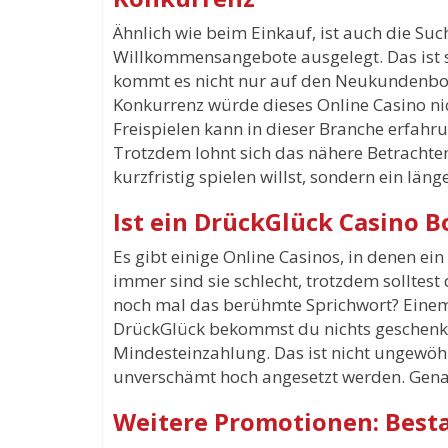
Ähnlich wie beim Einkauf, ist auch die Suc
Willkommensangebote ausgelegt. Das ist s
kommt es nicht nur auf den Neukundenbon
Konkurrenz würde dieses Online Casino ni
Freispielen kann in dieser Branche erfah
Trotzdem lohnt sich das nähere Betrachte
kurzfristig spielen willst, sondern ein län
Ist ein DrückGlück Casino 
Es gibt einige Online Casinos, in denen ein
immer sind sie schlecht, trotzdem solltes
noch mal das berühmte Sprichwort? Einem 
DrückGlück bekommst du nichts geschenk
Mindesteinzahlung. Das ist nicht ungewöhn
unverschämt hoch angesetzt werden. Genau 
Weitere Promotionen: Bes