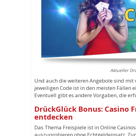
Aktueller D
Und auch die weiteren Angebote sind mit 
jeweiligen Code ist in den meisten Fällen
Eventuell gibt es andere Vorgaben, die er
DrückGlück Bonus: Casino F
entdecken
Das Thema Freispiele ist in Online Casino
auszuprobieren ohne Echtgeldeinsatz. Zu