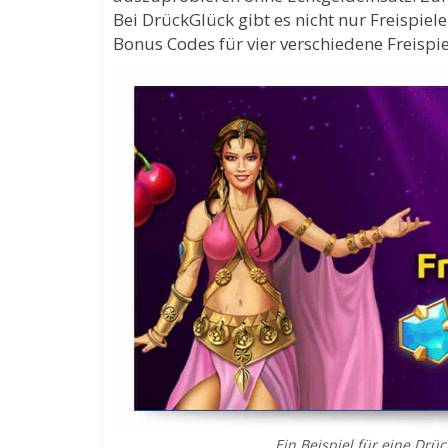
Bei DrückGlück gibt es nicht nur Freispi
Bonus Codes für vier verschiedene Freispi
Ein Beispiel für eine Drüc