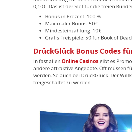
0,10€. Das ist der Slot für die freien Runde
Bonus in Prozent: 100 %
Maximaler Bonus: 50€
Mindesteinzahlung: 10€
Gratis Freispiele: 50 für Book of Dead
DrückGlück Bonus Codes fü
In fast allen
Online Casinos
gibt es Promo
andere attraktive Angebote. Oft müssen f
werden. So auch bei DrückGlück. Der Wi
freigeschaltet zu werden.