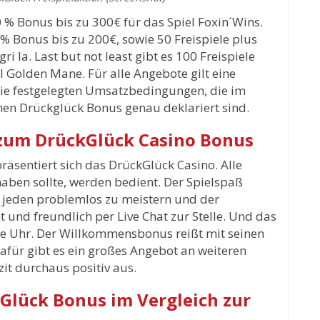
 % Bonus bis zu 300€ für das Spiel Foxin´Wins.
 % Bonus bis zu 200€, sowie 50 Freispiele plus
i la. Last but not least gibt es 100 Freispiele
l Golden Mane. Für alle Angebote gilt eine
ie festgelegten Umsatzbedingungen, die im
en Drückglück Bonus genau deklariert sind.
 zum DrückGlück Casino Bonus
räsentiert sich das DrückGlück Casino. Alle
haben sollte, werden bedient. Der Spielspaß
r jeden problemlos zu meistern und der
und freundlich per Live Chat zur Stelle. Und das
ie Uhr. Der Willkommensbonus reißt mit seinen
afür gibt es ein großes Angebot an weiteren
it durchaus positiv aus.
kGlück Bonus im Vergleich zur