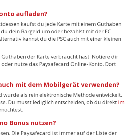
onto aufladen?
attdessen kaufst du jede Karte mit einem Guthaben
 du dein Bargeld um oder bezahlst mit der EC-
lternativ kannst du die PSC auch mit einer kleinen
 Guthaben der Karte verbraucht hast. Notiere dir
 oder nutze das Paysafecard Online-Konto. Dort
 auch mit dem Mobilgerät verwenden?
 wurde als rein elektronische Methode entwickelt.
se. Du musst lediglich entscheiden, ob du direkt
im
möchtest.
ino Bonus nutzen?
sen. Die Paysafecard ist immer auf der Liste der