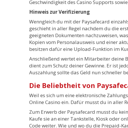
Geschwindigkeit des Casino Supports sowi
Hinweis zur Verifizierung
Wenngleich du mit der Paysafecard einzahlst
geschieht in aller Regel nachdem du die ers
geeigneten Dokumenten nachzuweisen, was du
Kopien vom Personalausweis und einer aktu
besitzen dafür eine Upload-Funktion im K
Anschließend wertet ein Mitarbeiter deine B
dient zum Schutz deiner Gewinne. Er ist jed
Auszahlung sollte das Geld nun schneller bei
Die Beliebtheit von Paysafec
Weil es sich um eine elektronische Zahlung
Online Casino ein. Dafür musst du in aller 
Zum Erwerb der Paysafecard musst du kein
Kaufe sie an einer Tankstelle, Kiosk oder o
Code weiter. Wie und wo du die Prepaid-Kart