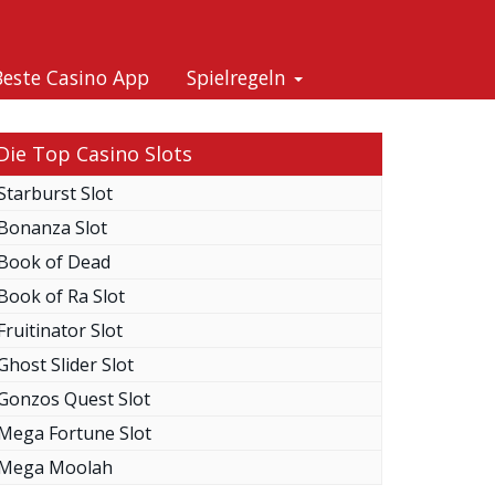
Beste Casino App
Spielregeln
Die Top Casino Slots
Starburst Slot
Bonanza Slot
Book of Dead
Book of Ra Slot
Fruitinator Slot
Ghost Slider Slot
Gonzos Quest Slot
Mega Fortune Slot
Mega Moolah