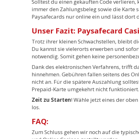
Solltest du einen gekauften Code verlieren,
immer den Zahlungsbeleg sowie die Karte sor
Paysafecards nur online ein und lässt dort
Unser Fazit: Paysafecard Cas
Trotz ihrer kleinen Schwachstellen, bleibt d
Du kannst sie vielerorts erwerben und sofo
notwendig. Somit gehen keine personenbez
Dank des elektronischen Verfahrens, trifft d
hinnehmen. Gebühren fallen seitens des Onl
nicht an. Für die spätere Auszahlung solltes
Prepaid-Karte umgekehrt nicht funktioniert
Zeit zu Starten
! Wähle jetzt eines der obe
los.
FAQ:
Zum Schluss gehen wir noch auf die typisc