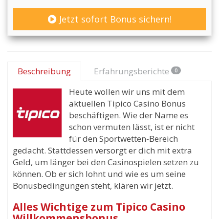
Jetzt sofort Bonus sichern!
Beschreibung
Erfahrungsberichte
0
Heute wollen wir uns mit dem
aktuellen Tipico Casino Bonus
beschäftigen. Wie der Name es
schon vermuten lässt, ist er nicht
für den Sportwetten-Bereich
gedacht. Stattdessen versorgt er dich mit extra
Geld, um länger bei den Casinospielen setzen zu
können. Ob er sich lohnt und wie es um seine
Bonusbedingungen steht, klären wir jetzt.
Alles Wichtige zum Tipico Casino
Willkommensbonus