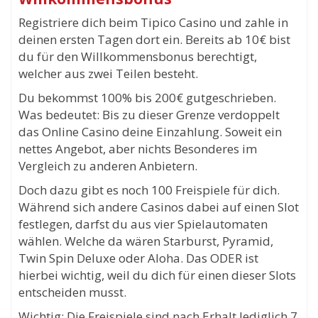
Registriere dich beim Tipico Casino und zahle in
deinen ersten Tagen dort ein. Bereits ab 10€ bist
du für den Willkommensbonus berechtigt,
welcher aus zwei Teilen besteht.
Du bekommst 100% bis 200€ gutgeschrieben.
Was bedeutet: Bis zu dieser Grenze verdoppelt
das Online Casino deine Einzahlung. Soweit ein
nettes Angebot, aber nichts Besonderes im
Vergleich zu anderen Anbietern.
Doch dazu gibt es noch 100 Freispiele für dich.
Während sich andere Casinos dabei auf einen Slot
festlegen, darfst du aus vier Spielautomaten
wählen. Welche da wären Starburst, Pyramid,
Twin Spin Deluxe oder Aloha. Das ODER ist
hierbei wichtig, weil du dich für einen dieser Slots
entscheiden musst.
Wichtig: Die Freispiele sind nach Erhalt lediglich 7