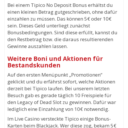
Bei einem Tipico No Deposit Bonus erhältst du
einen kleinen Betrag gutgeschrieben, ohne dafür
einzahlen zu müssen. Das können 5€ oder 10€
sein. Dieses Geld unterliegt zunächst
Bonusbedingungen. Sind diese erfüllt, kannst du
den Restbetrag bzw. die daraus resultierenden
Gewinne auszahlen lassen.
Weitere Boni und Aktionen für
Bestandskunden
Auf den ersten Menüpunkt „Promotionen“
geklickt und du erfährst sofort, welche Aktionen
derzeit bei Tipico laufen. Bei unserem letzten
Besuch gab es gerade täglich 10 Freispiele für
den Legacy of Dead Slot zu gewinnen. Dafür war
lediglich eine Einzahlung von 10€ notwendig.
Im Live Casino versteckte Tipico einige Bonus-
Karten beim Blackjack. Wer diese zog, bekam 5€