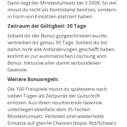
Dann liegt der Mindestumsatz bei 3.500€. So viel
musst du nicht als Kontostand besitzen, sondern
in Form von Einsätzen platziert haben.
Zeitraum der Gültigkeit: 30 Tage
Sobald dir der Bonus gutgeschrieben wurde,
verbleiben dir genau 30 Tage. Solltest du bis
dahin nicht alle Anforderungen geschafft haben,
kommt es zur automatischen Löschung vom
Bonus. Inklusive aller damit verbundenen
Gewinne.
Weitere Bonusregeln:
Die 100 Freispiele musst du spätestens nach
sieben Tagen ab Zeitpunkt der Gutschrift
einlösen. Aus ihnen resultierende Gewinne
unterliegen ebenfalls dem 35-fachen
Mindestumsatz. Verboten sind wiederholte
Einsätze auf gleiche Chancen (bspw. Rot/Schwarz