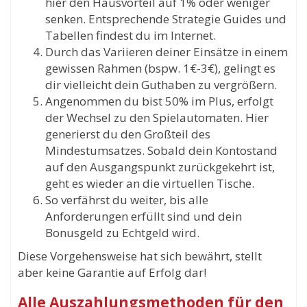
hier den Hausvorteil auf 1% oder weniger
senken. Entsprechende Strategie Guides und
Tabellen findest du im Internet.
Durch das Variieren deiner Einsätze in einem
gewissen Rahmen (bspw. 1€-3€), gelingt es
dir vielleicht dein Guthaben zu vergrößern.
Angenommen du bist 50% im Plus, erfolgt
der Wechsel zu den Spielautomaten. Hier
generierst du den Großteil des
Mindestumsatzes. Sobald dein Kontostand
auf den Ausgangspunkt zurückgekehrt ist,
geht es wieder an die virtuellen Tische.
So verfährst du weiter, bis alle
Anforderungen erfüllt sind und dein
Bonusgeld zu Echtgeld wird.
Diese Vorgehensweise hat sich bewährt, stellt
aber keine Garantie auf Erfolg dar!
Alle Auszahlungsmethoden für den