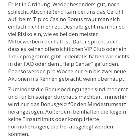
Er ist in Ordnung. Weder besonders gut, noch
schlecht. Abschließend kam bei uns das Gefühl
auf, beim Tipico Casino Bonus traut man sich
einfach nicht mehr zu. Deshalb geht man nur so
viel Risiko ein, wie es bei den meisten
Mitbewerbern der Fall ist. Dafür spricht auch,
dass es keinen offensichtlichen VIP Club oder ein
Treueprogramm gibt. Jedenfalls haben wir nichts
in der FAQ oder dem „Help Center“ gefunden.
Ebenso werden pro Woche nur ein bis zwei neue
Aktionen ins Rennen gebracht, wenn überhaupt.
Zumindest die Bonusbedingungen sind moderat
und für Einsteiger durchaus machbar. Immerhin
wird nur das Bonusgeld für den Mindestumsatz
herangezogen. Außerdem beinhalten die Regeln
keine Einsatzlimits oder komplizierte
Formulierungen, die frei ausgelegt werden
könnten.