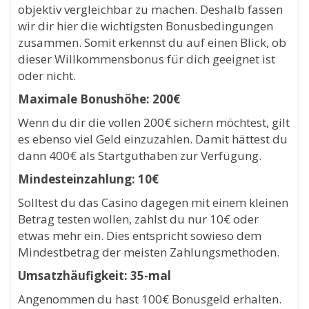
objektiv vergleichbar zu machen. Deshalb fassen
wir dir hier die wichtigsten Bonusbedingungen
zusammen. Somit erkennst du auf einen Blick, ob
dieser Willkommensbonus für dich geeignet ist
oder nicht.
Maximale Bonushöhe: 200€
Wenn du dir die vollen 200€ sichern möchtest, gilt
es ebenso viel Geld einzuzahlen. Damit hättest du
dann 400€ als Startguthaben zur Verfügung.
Mindesteinzahlung: 10€
Solltest du das Casino dagegen mit einem kleinen
Betrag testen wollen, zahlst du nur 10€ oder
etwas mehr ein. Dies entspricht sowieso dem
Mindestbetrag der meisten Zahlungsmethoden.
Umsatzhäufigkeit: 35-mal
Angenommen du hast 100€ Bonusgeld erhalten.