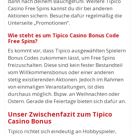
dann nach deinem Bauchgefühl. Weitere Tipico
Casino Free Spins kannst du dir bei anderen
Aktionen sichern. Besuche dafür regelmäßig die
Unterseite „Promotionen“.
Wie steht es um Tipico Casino Bonus Code
Free Spins?
Es kommt vor, dass Tipico ausgewählten Spielern
Bonus Codes zukommen lässt, um Free Spins
freizuschalten. Diese sind kein fester Bestandteil
vom Willkommensbonus oder einer anderen
stetig existierenden Aktionen. Jedoch im Rahmen
von einmaligen Veranstaltungen, ist dies
durchaus möglich. Bspw. an Weihnachten oder
Ostern. Gerade die Feiertage bieten sich dafür an.
Unser Zwischenfazit zum Tipico
Casino Bonus
Tipico richtet sich eindeutig an Hobbyspieler,