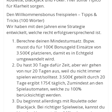
für Klarheit sorgen.
Den Willkommensbonus freispielen – Tipps &
Tricks (100 Wörter)
Wir haben mit den Jahren eine Strategie
entwickelt, welche recht erfolgsversprechend ist.
Berechne deinen Mindestumsatz. Bspw.
musst du für 100€ Bonusgeld Einsätze von
3.500€ platzieren, damit es in Echtgeld
umgewandelt wird.
Du hast 30 Tage dafür Zeit, aber wir gehen
von nur 20 Tagen aus, weil du nicht immer
spielen wirst/solltest. 3.500€ geteilt durch 20
Tage ergibt 175€ täglich, Zumindest an den
Spielautomaten, welche zu 100%
berücksichtigt werden.
Du beginnst allerdings mit Roulette oder
Blackjack. Bei richtiger Spielweise, kannst du