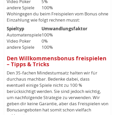
Video Poker
5%
andere Spiele
100%
Wohingegen du beim Freispielen vom Bonus ohne
Einzahlung wie folgt rechnen musst:
Spieltyp
Umwandlungsfaktor
Automatenspiele
100%
Video Poker
0%
andere Spiele
100%
Den Willkommensbonus freispielen
– Tipps & Tricks
Den 35-fachen Mindestumsatz halten wir für
durchaus machbar. Bedenke dabei, dass
eventuell einige Spiele nicht zu 100 %
berücksichtigt werden. Sie sind jedoch wichtig,
um nachfolgende Strategie zu verwenden. Wir
geben dir keine Garantie, aber das Freispielen von
Bonusangeboten hat somit schon vielfach