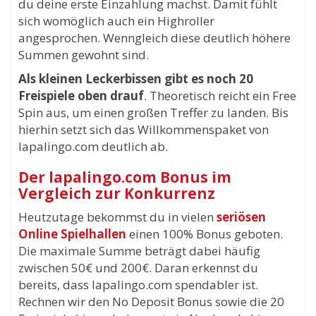
du deine erste Einzahlung machst. Damit fühlt
sich womöglich auch ein Highroller
angesprochen. Wenngleich diese deutlich höhere
Summen gewohnt sind.
Als kleinen Leckerbissen gibt es noch 20
Freispiele oben drauf
. Theoretisch reicht ein Free
Spin aus, um einen großen Treffer zu landen. Bis
hierhin setzt sich das Willkommenspaket von
lapalingo.com deutlich ab.
Der lapalingo.com Bonus im
Vergleich zur Konkurrenz
Heutzutage bekommst du in vielen
seriösen
Online Spielhallen
einen 100% Bonus geboten.
Die maximale Summe beträgt dabei häufig
zwischen 50€ und 200€. Daran erkennst du
bereits, dass lapalingo.com spendabler ist.
Rechnen wir den No Deposit Bonus sowie die 20