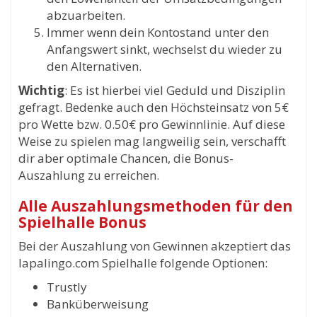
abzuarbeiten.
Immer wenn dein Kontostand unter den
Anfangswert sinkt, wechselst du wieder zu
den Alternativen.
Wichtig
: Es ist hierbei viel Geduld und Disziplin
gefragt. Bedenke auch den Höchsteinsatz von 5€
pro Wette bzw. 0.50€ pro Gewinnlinie. Auf diese
Weise zu spielen mag langweilig sein, verschafft
dir aber optimale Chancen, die Bonus-
Auszahlung zu erreichen.
Alle Auszahlungsmethoden für den
Spielhalle Bonus
Bei der Auszahlung von Gewinnen akzeptiert das
lapalingo.com Spielhalle folgende Optionen:
Trustly
Banküberweisung