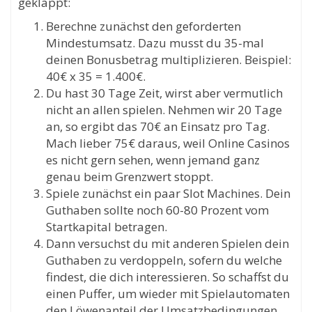
geklappt:
Berechne zunächst den geforderten
Mindestumsatz. Dazu musst du 35-mal
deinen Bonusbetrag multiplizieren. Beispiel:
40€ x 35 = 1.400€.
Du hast 30 Tage Zeit, wirst aber vermutlich
nicht an allen spielen. Nehmen wir 20 Tage
an, so ergibt das 70€ an Einsatz pro Tag.
Mach lieber 75€ daraus, weil Online Casinos
es nicht gern sehen, wenn jemand ganz
genau beim Grenzwert stoppt.
Spiele zunächst ein paar Slot Machines. Dein
Guthaben sollte noch 60-80 Prozent vom
Startkapital betragen.
Dann versuchst du mit anderen Spielen dein
Guthaben zu verdoppeln, sofern du welche
findest, die dich interessieren. So schaffst du
einen Puffer, um wieder mit Spielautomaten
den Löwenanteil der Umsatzbedingungen