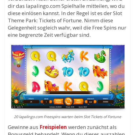
dir das lapalingo.com Spielhalle mitteilen, wo du
diese einlösen kannst. In der Regel ist es der Slot
Theme Park: Tickets of Fortune. Nimm diese
Gelegenheit sogleich wahr, weil die Free Spins nur
eine begrenzte Zeit verfügbar sind.
20 lapalingo.com Freespins warten beim Slot Tickets of Fortune
Gewinne aus
Freispielen
werden zunächst als
Bonusgeld behandelt. Wenn du dieses auszahlen