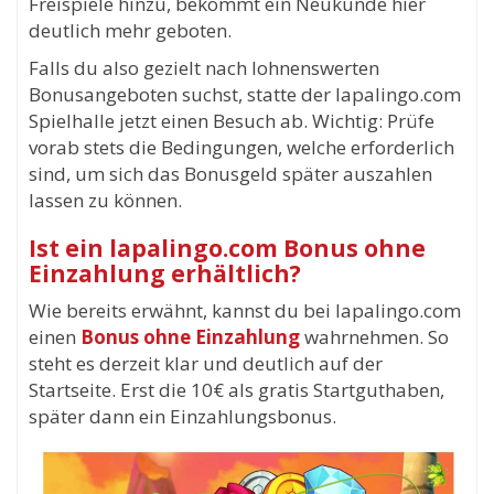
Freispiele hinzu, bekommt ein Neukunde hier
deutlich mehr geboten.
Falls du also gezielt nach lohnenswerten
Bonusangeboten suchst, statte der lapalingo.com
Spielhalle jetzt einen Besuch ab. Wichtig: Prüfe
vorab stets die Bedingungen, welche erforderlich
sind, um sich das Bonusgeld später auszahlen
lassen zu können.
Ist ein lapalingo.com Bonus ohne
Einzahlung erhältlich?
Wie bereits erwähnt, kannst du bei lapalingo.com
einen
Bonus ohne Einzahlung
wahrnehmen. So
steht es derzeit klar und deutlich auf der
Startseite. Erst die 10€ als gratis Startguthaben,
später dann ein Einzahlungsbonus.