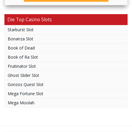
Die Top Casino Slots
Starburst Slot
Bonanza Slot
Book of Dead
Book of Ra Slot
Fruitinator Slot
Ghost Slider Slot
Gonzos Quest Slot
Mega Fortune Slot
Mega Moolah