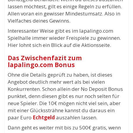
lassen möchtest, gilt es einige Regeln zu erfüllen.
Allen voran ein gewisser Mindestumsatz. Also in
Vielfaches deines Gewinns.
Interessanter Weise gibt es im lapalingo.com
Spielhalle immer wieder Freispiele zu gewinnen.
Hier lohnt sich ein Blick auf die Aktionsseite.
Das Zwischenfazit zum
lapalingo.com Bonus
Ohne die Details geprüft zu haben, ist dieses
Angebot deutlich mehr wert als bei vielen
Konkurrenten. Schon allein der No Deposit Bonus
punktet, denn diesen gibt es nur noch selten für
neue Spieler. Die 10€ mögen nicht viel sein, aber
mit einer Glückssträhne kannst du daraus ein
paar Euro
Echtgeld
auszahlen lassen.
Dann geht es weiter mit bis zu 500€ gratis, wenn