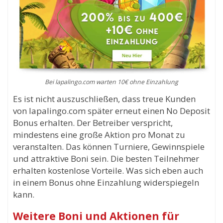
Bei lapalingo.com warten 10€ ohne Einzahlung
Es ist nicht auszuschließen, dass treue Kunden
von lapalingo.com später erneut einen No Deposit
Bonus erhalten. Der Betreiber verspricht,
mindestens eine große Aktion pro Monat zu
veranstalten. Das können Turniere, Gewinnspiele
und attraktive Boni sein. Die besten Teilnehmer
erhalten kostenlose Vorteile. Was sich eben auch
in einem Bonus ohne Einzahlung widerspiegeln
kann.
Weitere Boni und Aktionen für